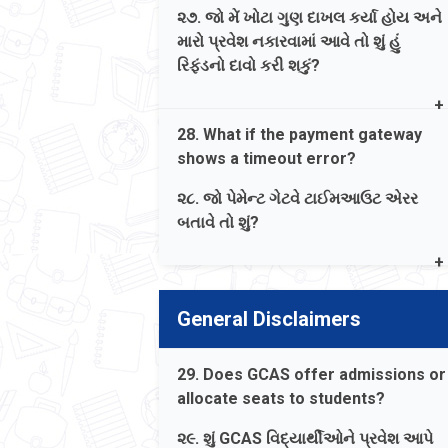
correct type.
૨૭. જો મેં ખોટા ગુણ દાખલ કર્યા હોય અને
મારો પ્રવેશ નકારવામાં આવે તો શું હું
જવાબ. ના, જો ચુકવણી ખોટા પ્રોગ્રામ
રિફંડનો દાવો કરી શકું?
પ્રકાર હેઠળ કરવામાં આવે, તો તે રિફંડ કે
ટ્રાન્સફર કરી શકાશે નહીં. તમારે યોગ્ય
Ans. No, the registration fee is non-
પ્રોગ્રામ પ્રકાર હેઠળ ફરીથી નોંધણી અને
28. What if the payment gateway
refundable regardless of admission
ચૂકવણી કરવી પડશે.
shows a timeout error?
outcome. Ensure all entered data is
completely accurate.
૨૮. જો પેમેન્ટ ગેટવે ટાઈમઆઉટ એરર
બતાવે તો શું?
જવાબ. ના, રજિસ્ટ્રેશન ફી નોન-રિફંડેબલ
હોવાથી રિફંડનો દાવો કરી શકો નહીં.
Ans. Do not refresh or click 'Back'.
Wait for the page to redirect. If it fails,
General Disclaimers
check your bank statement before
attempting the payment again.
29. Does GCAS offer admissions or
જવાબ. રિફ્રેશ કરશો નહીં અથવા 'પાછા
allocate seats to students?
જાઓ' પર ક્લિક કરશો નહીં. જો તે નિષ્ફળ
જાય, તો ફરીથી ચુકવણીનો પ્રયાસ કરતા
૨૯. શું GCAS વિદ્યાર્થીઓને પ્રવેશ આપે