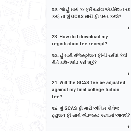
Card, or Net Banking.
- Person with Benchmark Disability
(40% કે તેથી વધુ દિવ્યાંગતા)ના કિસ્સામાં
૨૨. જો હું મારું કન્ફર્મ થયેલ એડમિશન રદ
જવાબ. ના, નોંધણી ફી માત્ર GCAS પોર્ટલ
રૂ.૧૫૦/-
કરું, તો શું GCAS મારી ફી પરત કરશે?
પર ઓનલાઈન માધ્યમથી (UPI, QR,
ડેબિટ/ક્રેડિટ કાર્ડ અથવા નેટ બેન્કિંગ) જ
Ans. Registration fees paid on GCAS
ચૂકવવી આવશ્યક છે.
23. How do I download my
portal is non-refundable. For
registration fee receipt?
college/university fee refunds, you
must contact the respective
૨૩. હું મારી રજિસ્ટ્રેશન ફીની રસીદ કેવી
college/university directly, as it is
રીતે ડાઉનલોડ કરી શકું?
subject to their rules.
Ans. After successful payment, click
જવાબ. GCAS પોર્ટલ પર ભરવામાં આવેલ
24. Will the GCAS fee be adjusted
the blue download icon next to
રજિસ્ટ્રેશન ફી રિફંડેબલ નથી. કોલેજ/
against my final college tuition
'Payment Status: Successful' on your
યુનિવર્સિટીમાં ભરેલી ફી ના રિફંડ માટે,
fee?
dashboard to download the system-
તમારે સીધો સંબંધિત કોલેજ/યુનિવર્સિટીનો
generated PDF receipt.
સંપર્ક કરવો આવશ્યક છે.
૨૪. શું GCAS ફી મારી અંતિમ કોલેજ
ટ્યુશન ફી સામે એડજસ્ટ કરવામાં આવશે?
જવાબ. સફળ ચુકવણી પછી, સિસ્ટમ દ્વારા
જનરેટ થયેલ પીડીએફ રસીદ ડાઉનલોડ