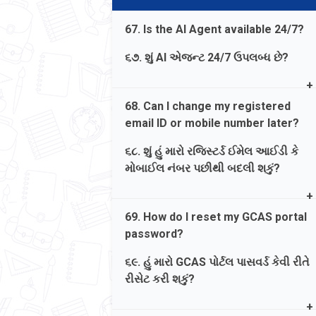
PDF, it was successful. If 'Pending',
you must click Final Submission again.
67. Is the AI Agent available 24/7?
જવાબ. તમારું સ્ટેટસ તપાસવા માટે પાછા
૬૭. શું AI એજન્ટ 24/7 ઉપલબ્ધ છે?
લોગ ઇન કરો. જો તે 'Submitted' કહે છે, તો
તે સફળ હતું. જો 'Pending' હોય, તો તમારે
Ans. Yes, the AI Agent chatbot on the
68. Can I change my registered
ફરીથી સબમિટ કરવું પડશે.
GCAS portal and the automated call
email ID or mobile number later?
service are designed for immediate,
round-the-clock convenience.
૬૮. શું હું મારો રજિસ્ટર્ડ ઈમેલ આઈડી કે
મોબાઈલ નંબર પછીથી બદલી શકું?
જવાબ. હા, GCAS પોર્ટલ પર AI એજન્ટ
ચેટબોટ અને ઓટોમેટેડ કૉલ સેવા રાઉન્ડ-
Ans. No, the email ID and mobile
ધ-ક્લોક સુવિધા માટે બનાવવામાં આવી છે.
69. How do I reset my GCAS portal
number used for registration are
password?
locked and cannot be changed until
the entire admission process is
૬૯. હું મારો GCAS પોર્ટલ પાસવર્ડ કેવી રીતે
completed.
રીસેટ કરી શકું?
જવાબ. ના, નોંધણી માટે ઉપયોગમાં લેવાતો