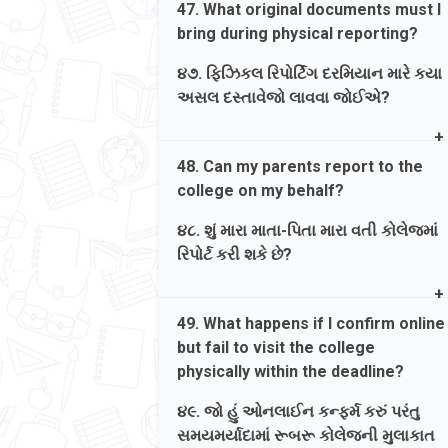
47. What original documents must I
ખાનગી યુનિવર્સિટીઓ (જેમ કે સિલ્વર
via OTP on the GCAS dashboard, you
bring during physical reporting?
ઓક, LJ યુનિવર્સિટી વગેરે) સંકળાયેલી છે.
must report physically to the
respective college during working
૪૭. ફિઝિકલ રિપોર્ટિંગ દરમિયાન મારે કયા
hours to complete document
અસલ દસ્તાવેજો લાવવા જોઈએ?
verification and admission
confirmation.
Ans. You are advised to bring all
48. Can my parents report to the
original certificates (SSC, HSC, School
જવાબ. હા. GCAS ડેશબોર્ડ પર OTP દ્વારા
college on my behalf?
Leaving, Category, Non-Creamy Layer,
ઑફર કન્ફર્મ કર્યા પછી, દસ્તાવેજ
EWS, Gap, etc.) along with one
ચકાસણી અને પ્રવેશ કન્ફર્મ કરવા માટે
૪૮. શું મારા માતા-પિતા મારા વતી કોલેજમાં
complete set of self-attested
તમારે કામકાજના કલાકો દરમિયાન
રિપોર્ટ કરી શકે છે?
photocopies to complete your
સંબંધિત કૉલેજમાં રૂબરૂ રિપોર્ટિંગ કરવું
admission process smoothly. You may
આવશ્યક છે.
Ans. It is advisable that the student be
contact college/university for more
49. What happens if I confirm online
physically present at the college for
detials.
but fail to visit the college
identity verification, document
physically within the deadline?
submission, and sharing the
જવાબ. તમારે સ્વ-પ્રમાણિત ઝેરોક્ષ
confirmation OTP with college
નકલોના એક સંપૂર્ણ સેટ સાથે તમારા
૪૯. જો હું ઓનલાઈન કન્ફર્મ કરું પરંતુ
authorities. You may contact
તમામ અસલ પ્રમાણપત્રો (SSC, HSC,
સમયમર્યાદામાં રૂબરૂ કોલેજની મુલાકાત