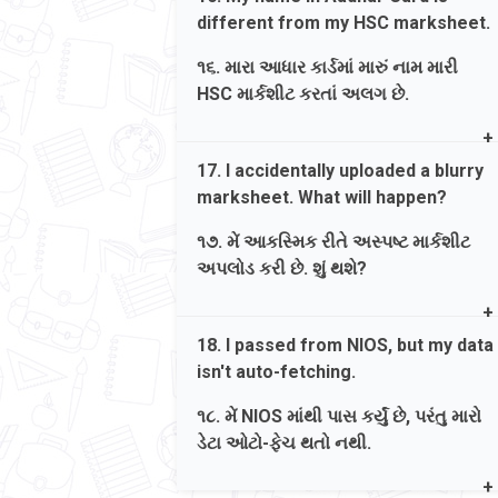
જવાબ. હા, તમે કૉલેજ X માં 'B.A.' ને
different from my HSC marksheet.
પસંદગી 1 તરીકે અને કૉલેજ Y માં સમાન
'B.A.' ને પસંદગી 2 તરીકે પસંદ કરી શકો
૧૬. મારા આધાર કાર્ડમાં મારું નામ મારી
છો.
HSC માર્કશીટ કરતાં અલગ છે.
Ans. Enter your 'Name as per
17. I accidentally uploaded a blurry
Marksheet' exactly as printed on the
marksheet. What will happen?
HSC marksheet. For the 'Name as per
Aadhar' field, enter it exactly as it
૧૭. મેં આકસ્મિક રીતે અસ્પષ્ટ માર્કશીટ
appears on your Aadhar card.
અપલોડ કરી છે. શું થશે?
જવાબ. HSC માર્કશીટ પર છપાયેલ મુજબ
Ans. Blurry documents can lead to the
જ 'Name as per Marksheet' દાખલ કરો.
18. I passed from NIOS, but my data
rejection of your application during the
'Name as per Aadhar' માટે, આધાર કાર્ડ
isn't auto-fetching.
college verification phase. Always
માં છપાયેલ હોય તે જ રીતે દાખલ કરો.
ensure you upload clear scans under
૧૮. મેં NIOS માંથી પાસ કર્યું છે, પરંતુ મારો
5MB.
ડેટા ઓટો-ફેચ થતો નથી.
જવાબ. અસ્પષ્ટ દસ્તાવેજો કૉલેજ