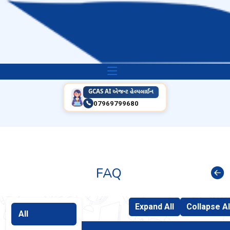
GCAS AI એજન્ટ હેલ્પલાઈન
07969799680
FAQ
Expand All
Collapse Al
All