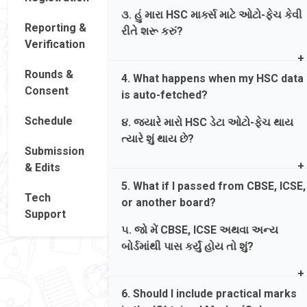
between the academic years 2020-
૩. હું મારા HSC માર્ક્સ માટે ઓટો-ફેચ કેવી
2021 and 2026-27 will have their data
Reporting &
રીતે શરૂ કરું?
auto-fetched.
Verification
Ans. Select your Exam Board
જવાબ. Students who passed the HSC
Rounds &
4. What happens when my HSC data
(GS&HSEB), enter your Passing Year,
exam from the Gujarat Board
Consent
is auto-fetched?
Passing Month, and Seat No., and click
(GS&HSEB) on their first attempt
'Fetch Board Data'. Your marks will
between the academic years 2020-
Schedule
૪. જ્યારે મારો HSC ડેટા ઓટો-ફેચ થાય
populate automatically.
2021 and 2026-27 will have their data
ત્યારે શું થાય છે?
Submission
auto-fetched.
જવાબ. પરીક્ષા બોર્ડ (GS&HSEB) પસંદ કરો,
& Edits
Ans. Fields like Name, Obtained
પાસ કરવાનું વર્ષ, મહિનો અને સીટ નંબર
5. What if I passed from CBSE, ICSE,
Marks (Theory & Practical), Total
દાખલ કરો અને 'Fetch Board Data' પર
Tech
or another board?
Marks, and subject-wise details will
ક્લિક કરો.
Support
populate automatically in a non-
૫. જો મેં CBSE, ICSE અથવા અન્ય
editable mode.
બોર્ડમાંથી પાસ કર્યું હોય તો શું?
જવાબ. નામ, મેળવેલા ગુણ (થિયરી અને
Ans. You must fill your HSC
પ્રેક્ટિકલ), કુલ ગુણ અને વિષયવાર વિગતો
6. Should I include practical marks
information manually. Select your
નોન-એડિટેબલ મોડમાં આપમેળે ભરાઈ