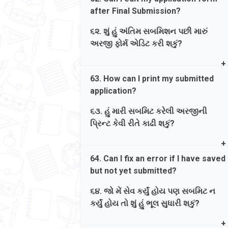
correct it and click 'Save & Next'. Then,
after Final Submission?
read the declaration, tick the
checkbox, and click 'Final Submission'.
૬૨. શું હું અંતિમ સબમિશન પછી મારું
અરજી ફોર્મ એડિટ કરી શકું?
જવાબ. તમે ઓનલાઇન ભરેલા તમામ
ડેટાની ઝીણવટભરી ચકાસણી કરો. અને
Ans. No. Once you click Final
કયાંય પણ ભૂલ જણાય તો ભૂલ સુધારીને
63. How can I print my submitted
Submission, the form gets
પછી 'Save & Next' કરો. ત્યારબાદ, ઘોષણા
application?
permanently locked and cannot be
વાંચો, ચેકબોક્સ પર ટિક કરો અને 'અંતિમ
edited under any circumstances.
સબમિશન' પર ક્લિક કરો.
૬૩. હું મારી સબમિટ કરેલી અરજીની
પ્રિન્ટ કેવી રીતે કાઢી શકું?
જવાબ. ના. એકવાર ફાઇનલ સબમિશન પર
ક્લિક કર્યા પછી ફોર્મ કાયમી ધોરણે લૉક
Ans. On the dashboard under
થઈ જશે અને તેમાં કોઈ ફેરફાર કરી શકાશે
64. Can I fix an error if I have saved
'Application Status', click the blue
નહીં.
but not yet submitted?
download icon. Your application will
download as a PDF for printing.
૬૪. જો મેં સેવ કર્યું હોય પણ સબમિટ ન
કર્યું હોય તો શું હું ભૂલ સુધારી શકું?
જવાબ. ડેશબોર્ડ પર 'Application Status'
હેઠળ, વાદળી ડાઉનલોડ આઇકન પર ક્લિક