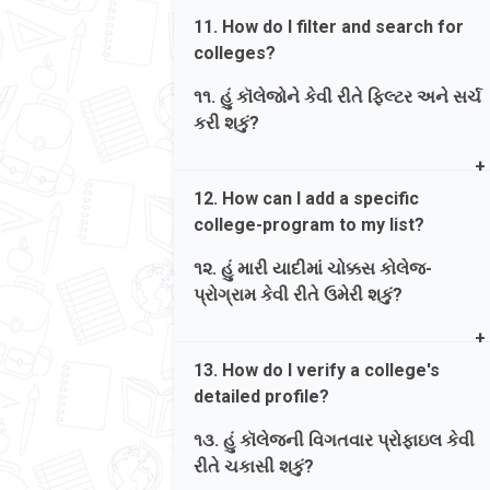
HSCની પરીક્ષા પાસ કરી હશે તો તમારે
equivalent to HSC.
11. How do I filter and search for
મેન્યુઅલી ડેટા દાખલ કરવા જરૂરી છે.
colleges?
જવાબ. BPP એટલે બેચલર પ્રિપેરેટરી
પ્રોગ્રામ, જે સામાન્ય રીતે BAOU અથવા
૧૧. હું કૉલેજોને કેવી રીતે ફિલ્ટર અને સર્ચ
IGNOU દ્વારા HSC ની સમકક્ષ ઓફર
કરી શકું?
કરવામાં આવે છે.
Ans. Use the 4 filters: University
12. How can I add a specific
Name, Program Name, District Name,
college-program to my list?
and College/Institute Type (e.g.,
Government). Clicking 'Search' lists
૧૨. હું મારી યાદીમાં ચોક્કસ કોલેજ-
available courses.
પ્રોગ્રામ કેવી રીતે ઉમેરી શકું?
જવાબ. 4 ફિલ્ટર્સનો ઉપયોગ કરો:
Ans. In 'Available Courses', click the
યુનિવર્સિટીનું નામ, પ્રોગ્રામનું નામ,
13. How do I verify a college's
blue '+' button under 'Add' next to the
જિલ્લાનું નામ અને કૉલેજનો પ્રકાર.
detailed profile?
desired program to move it to your
'શોધો' પર ક્લિક કરવાથી ઉપલબ્ધ કોર્સની
'Applied For' preference box.
યાદી દેખાશે.
૧૩. હું કૉલેજની વિગતવાર પ્રોફાઇલ કેવી
રીતે ચકાસી શકું?
જવાબ. 'Available Courses' માં, ઇચ્છિત