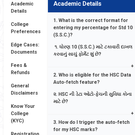
Academic Details
Academic
Details
1. What is the correct format for
College
entering my percentage for Std 10
Preferences
(S.S.C.)?
Edge Cases:
૧. ધોરણ 10 (S.S.C.) માટે ટકાવારી દાખલ
Documents
કરવાનું સાચું ફોર્મેટ શું છે?
Fees &
Ans. Enter the exact total percentage
Refunds
2. Who is eligible for the HSC Data
obtained as per your Class 10
Auto-fetch feature?
marksheet. Do not write percentiles or
General
grade points; only the percentage
Disclaimers
૨. HSC ની ડેટા ઓટો-ફેચની સુવિધા કોના
is required.
માટે છે?
Know Your
જવાબ. ધોરણ 10 ની માર્કશીટ મુજબ
College
Ans. Students who passed the HSC
મેળવેલ ચોક્કસ કુલ ટકાવારી દાખલ કરો.
(KYC)
3. How do I trigger the auto-fetch
exam from the Gujarat Board
પર્સેન્ટાઈલ અથવા ગ્રેડ લખશો નહીં; માત્ર
for my HSC marks?
(GS&HSEB) on their first attempt
ટકાવારી જરૂરી છે.
Registration