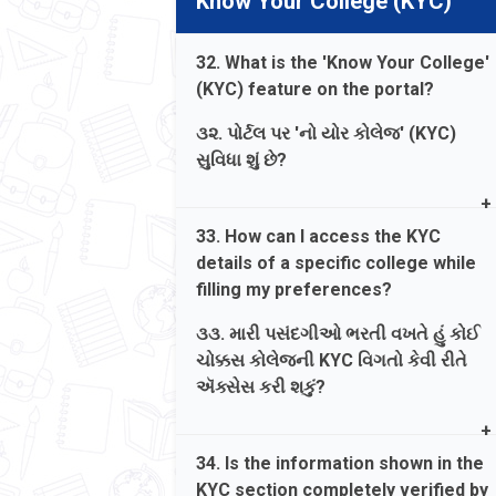
Know Your College (KYC)
college are of two semesters/annual.
યુનિવર્સિટીઓ દ્વારા મંજૂર કરવામાં આવે છે.
However, all these data are subject to
આ ડેટા બનાવવામાં GCAS ની કોઈ ભૂમિકા
change by the respective university-
32. What is the 'Know Your College'
નથી અને તેની ચોકસાઈ માટે GCAS કોઈ
colleges. GCAS takes no
(KYC) feature on the portal?
જવાબદારી લેતું નથી.
responsibility for fee changes.
૩૨. પોર્ટલ પર 'નો યોર કોલેજ' (KYC)
જવાબ. સંબંધિત કોલેજો દ્વારા GCAS પોર્ટલ
સુવિધા શું છે?
પર દર્શાવેલ ફી બે સેમેસ્ટર અથવા વાર્ષિક
માટે હોય છે. જોકે, આ તમામ ડેટા સંબંધિત
Ans. The KYC feature helps students
33. How can I access the KYC
યુનિવર્સિટી-કોલેજો દ્વારા બદલવાને પાત્ર
search and view detailed profiles of
details of a specific college while
છે. ફીના ફેરફારો માટે GCAS કોઈ
participating colleges, including
filling my preferences?
જવાબદારી લેતું નથી.
available programs, contact
information, and infrastructure, directly
૩૩. મારી પસંદગીઓ ભરતી વખતે હું કોઈ
from the GCAS homepage.
ચોક્કસ કોલેજની KYC વિગતો કેવી રીતે
ઍક્સેસ કરી શકું?
જવાબ. KYC સુવિધા વિદ્યાર્થીઓને GCAS
હોમપેજ પરથી સીધા જ ઉપલબ્ધ
Ans. While adding preferences in the
પ્રોગ્રામ્સ, સંપર્ક માહિતી અને
34. Is the information shown in the
'Applicant's Choice' section, you can
ઈન્ફ્રાસ્ટ્રક્ચર સહિત ભાગ લેનારી
KYC section completely verified by