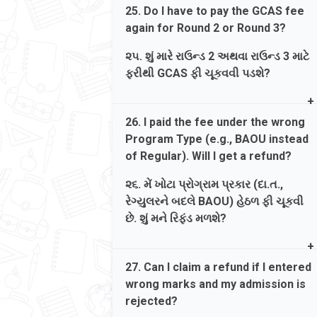
Ans. No, the GCAS registration fee is
કરવા માટે તમારા ડેશબોર્ડ પર 'Payment
25. Do I have to pay the GCAS fee
completely separate and will not be
Status: Successful' ની બાજુમાં આવેલા
again for Round 2 or Round 3?
adjusted against your college tuition
વાદળી ડાઉનલોડ આઇકન પર ક્લિક કરો.
fees.
૨૫. શું મારે રાઉન્ડ 2 અથવા રાઉન્ડ 3 માટે
ફરીથી GCAS ફી ચૂકવવી પડશે?
જવાબ. ના, GCAS નોંધણી ફી સંપૂર્ણપણે
અલગ છે અને તે તમારી કોલેજ ટ્યુશન ફી
Ans. No, the GCAS registration fee is a
સામે એડજસ્ટ કરવામાં આવશે નહીં.
26. I paid the fee under the wrong
one-time payment for the entire 2026-
Program Type (e.g., BAOU instead
27 admission cycle.
of Regular). Will I get a refund?
જવાબ. ના, GCAS રજિસ્ટ્રેશન ફી સમગ્ર
૨૬. મેં ખોટા પ્રોગ્રામ પ્રકાર (દા.ત.,
2026-27 પ્રવેશ પ્રક્રિયા માટે એક
રેગ્યુલરને બદલે BAOU) હેઠળ ફી ચૂકવી
વખતની ચુકવણી છે.
છે. શું મને રિફંડ મળશે?
Ans. No, if payment is made under the
27. Can I claim a refund if I entered
wrong Program Type, it cannot be
wrong marks and my admission is
refunded or transferred. You will have
rejected?
to register and pay again under the